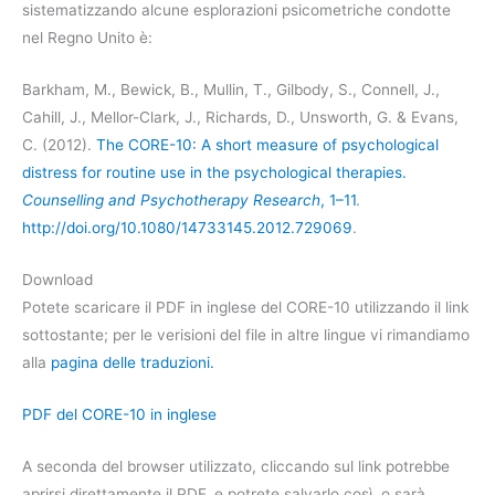
sistematizzando alcune esplorazioni psicometriche condotte
nel Regno Unito è:
Barkham, M., Bewick, B., Mullin, T., Gilbody, S., Connell, J.,
Cahill, J., Mellor-Clark, J., Richards, D., Unsworth, G. & Evans,
C. (2012).
The CORE-10: A short measure of psychological
distress for routine use in the psychological therapies.
Counselling and Psychotherapy Research
, 1–11
.
http://doi.org/10.1080/14733145.2012.729069
.
Download
Potete scaricare il PDF in inglese del CORE-10 utilizzando il link
sottostante; per le verisioni del file in altre lingue vi rimandiamo
alla
pagina delle traduzioni.
PDF del CORE-10 in inglese
A seconda del browser utilizzato, cliccando sul link potrebbe
aprirsi direttamente il PDF, e potrete salvarlo così, o sarà