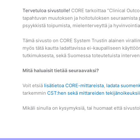
Tervetuloa sivustolle!
CORE tarkoittaa “Clinical Outc
tapahtuvan muutoksen ja hoitotuloksen seuraamista p
psyykkistä toipumista, mielenterveyttä ja hyvinvoint
Tämä sivusto on CORE System Trustin alainen virallin
myös tätä kautta ladattavissa ei-kaupalliseen käyttöön.
tutkimuksesta, sekä Suomessa toteutetuista interven
Mitä haluaisit tietää seuraavaksi?
Voit etsiä
lisätietoa CORE-mittareista
,
ladata suomenk
tarkemmin
CST:hen sekä mittareiden tekijänoikeuksiin
Mikäli sinulla on kysymyksiä, tai huomaat että sivustoll