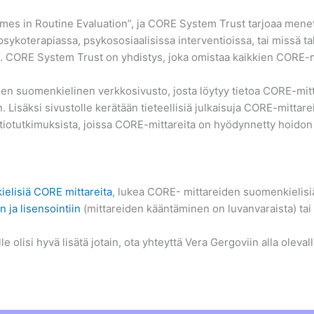
omes in Routine Evaluation”, ja CORE System Trust tarjoaa mene
sykoterapiassa, psykososiaalisissa interventioissa, tai missä 
ia. CORE System Trust on yhdistys, joka omistaa kaikkien CORE-
en suomenkielinen verkkosivusto, josta löytyy tietoa CORE-mittar
 Lisäksi sivustolle kerätään tieteellisiä julkaisuja CORE-mittare
tiotutkimuksista, joissa CORE-mittareita on hyödynnetty hoidon
ielisiä CORE mittareita
, lukea CORE- mittareiden suomenkielisi
 ja lisensointiin
(mittareiden kääntäminen on luvanvaraista) tai 
e olisi hyvä lisätä jotain, ota yhteyttä Vera Gergoviin alla oleval