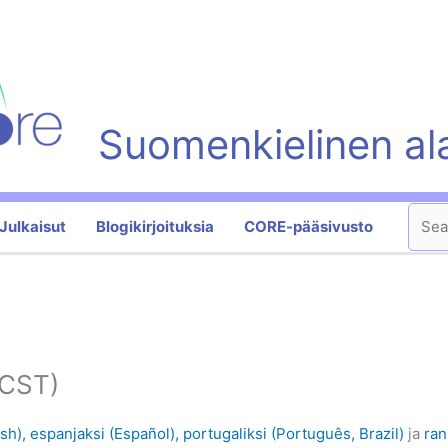
Suomenkielinen al
Sear
Julkaisut
Blogikirjoituksia
CORE-pääsivusto
 CST)
sh),
espanjaksi (Español),
portugaliksi (Português, Brazil)
ja
ran