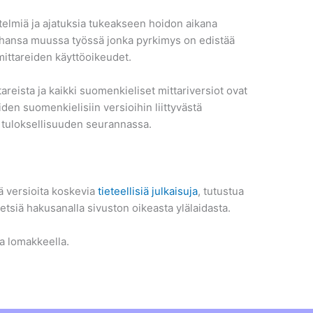
telmiä ja ajatuksia tukeakseen hoidon aikana
tahansa muussa työssä jonka pyrkimys on edistää
mittareiden käyttöoikeudet.
eista ja kaikki suomenkieliset mittariversiot ovat
iden suomenkielisiin versioihin liittyvästä
 tuloksellisuuden seurannassa.
ä versioita koskevia
tieteellisiä julkaisuja
, tutustua
etsiä hakusanalla sivuston oikeasta ylälaidasta.
la lomakkeella.