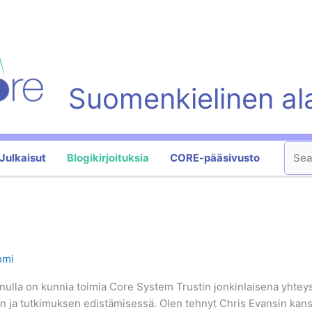
Suomenkielinen al
Sear
Julkaisut
Blogikirjoituksia
CORE-pääsivusto
omi
nulla on kunnia toimia Core System Trustin jonkinlaisena yhtey
yön ja tutkimuksen edistämisessä. Olen tehnyt Chris Evansin ka