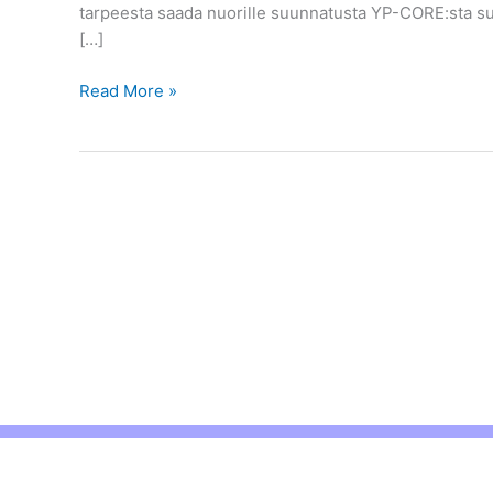
tarpeesta saada nuorille suunnatusta YP-CORE:sta suo
[…]
Hei
Read More »
Suomi!