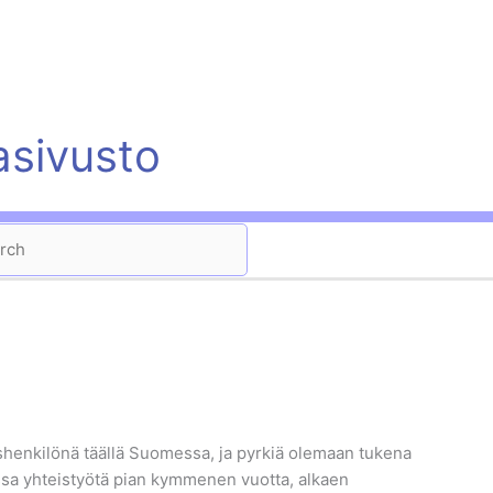
asivusto
ch
shenkilönä täällä Suomessa, ja pyrkiä olemaan tukena
nssa yhteistyötä pian kymmenen vuotta, alkaen