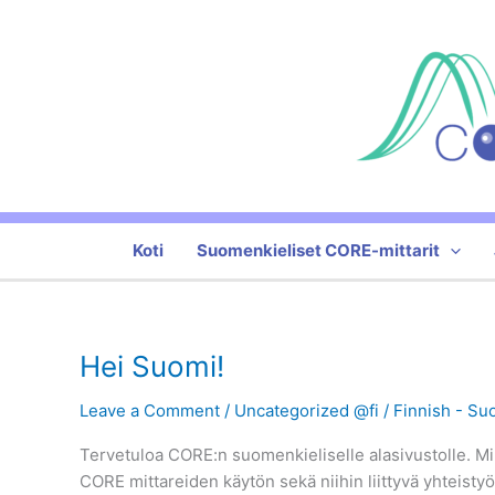
Skip
to
content
Koti
Suomenkieliset CORE-mittarit
Hei Suomi!
Leave a Comment
/
Uncategorized @fi
/
Finnish - Su
Tervetuloa CORE:n suomenkieliselle alasivustolle. Mi
CORE mittareiden käytön sekä niihin liittyvä yhteist