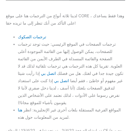
لدينا ثلاثة أنواع من الترجمات هنا على موقع CORE ، وهذا فقط يساعدك
على التأكد من أنك تنظر إلى ما تريده حقا!
ترجمات الصكوك
ترجمات الصفحات في الموقع الرئيسي: حيث توجد ترجمات
للصفحات، يمكن الوصول إليها من القائمة الموجودة أعلى
الصفحة والقائمة المنسدلة في الطرف الأيمن من القائمة
العلوية. تقريبا كل هذه الترجمات هي ترجمات تلقائية لذلك قد لا
تكون جيدة جدا في لغتك. هل من فضلك
اتصل بي
إذا رأيت شيئا
غير مفهوم أو خاطئ ، فقم أيضا
اتصل بي
إذا كنت على استعداد
لتدقيق الصفحات بلغتك (أنا آسف ، لدينا دخل صفري لأننا لا
نفرض رسوما على الأدوات ، لذلك نعتمد على الأشخاص الذين
يقومون بأشياء للموقع مجانا!)
المواقع الفرعية المستقلة بلغات أخرى غير الإنجليزية: انظر
هنا
لمزيد من المعلومات حول هذه.
تم إنشاء الصفحة 2/4/22 ، تم تحديثها في 13/4/22 ؛ المؤلف CE (وصورة