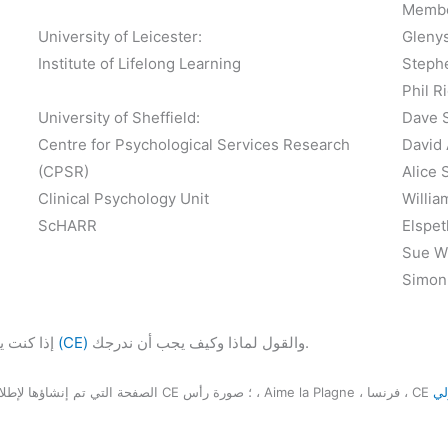
Membe
University of Leicester:
Glenys
Institute of Lifelong Learning
Stephe
Phil R
University of Sheffield:
Dave 
Centre for Psychological Services Research
David 
(CPSR)
Alice S
Clinical Psychology Unit
Willia
ScHARR
Elspet
Sue W
Simon
والقول لماذا وكيف يجب أن ندرجك.
الاتصال بي (CE)
إذا كنت 