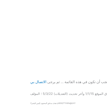
يجب أن تكون في هذه القائمة … ثم يرجى
هدف مدقق المحتوى (ليس للبشر!): pW6QTTHWk@UHY