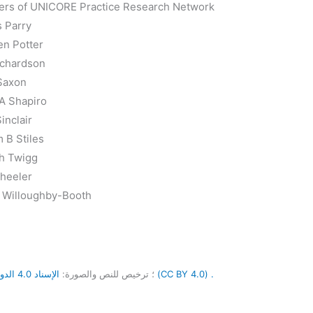
rs of UNICORE Practice Research Network
 Parry
n Potter
ichardson
Saxon
A Shapiro
inclair
m B Stiles
h Twigg
heeler
 Willoughby-Booth
الإسناد 4.0 الدولي (CC BY 4.0) .
الصفحة التي تم إنشاؤها لإطلاق الموقع 1/1/15 وآخر تحديث (التعديلات) 5/3/22 ؛ المؤلف CE ؛ صورة رأس ، Aime la Plagne ، فرنسا ، CE ؛ ترخيص للنص والصورة: