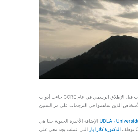
جاءت أدوات CORE من خلال العديد من المدخلات وهذه قائمة غير مكتملة للغاية حيث تم إنشاؤها في عام 2014 وركزت بشكل أساسي على المدخلات قبل الإطلاق الرسمي في عام
الإضافة الأخيرة الحيوية حقا هي
توظف
الدكتورة كلارا باز