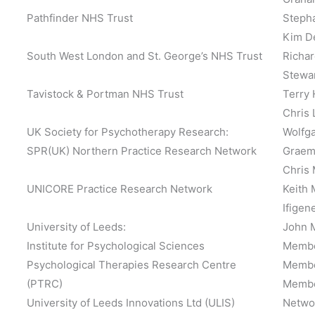
Pathfinder NHS Trust
Stepha
Kim D
South West London and St. George’s NHS Trust
Richar
Stewar
Tavistock & Portman NHS Trust
Terry 
Chris 
UK Society for Psychotherapy Research:
Wolfga
SPR(UK) Northern Practice Research Network
Graem
Chris
UNICORE Practice Research Network
Keith 
Ifigen
University of Leeds:
John M
Institute for Psychological Sciences
Membe
Psychological Therapies Research Centre
Membe
(PTRC)
Member
University of Leeds Innovations Ltd (ULIS)
Netwo