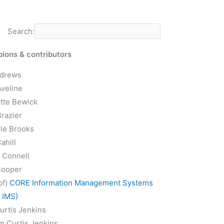
Search:
ions & contributors
ndrews
veline
tte Bewick
razier
le Brooks
ahill
 Connell
Cooper
of)
CORE Information Management Systems
 IMS)
urtis Jenkins
 Curtis Jenkins