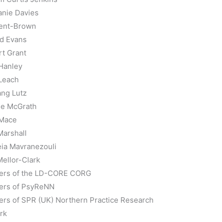
nie Davies
ent-Brown
d Evans
t Grant
Hanley
Leach
ng Lutz
e McGrath
 Mace
Marshall
eia Mavranezouli
ellor-Clark
rs of the LD-CORE CORG
rs of PsyReNN
s of SPR (UK) Northern Practice Research
rk