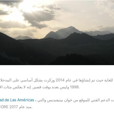
1998 وليس بعده بوقت قصير. إنه لا يعكس مئات الأشخاص الذين ساهموا في الترجمات على مر السنين.
 الدعم الفني للموقع من خوان بينيفيديس والتي
التي عملت بجد معي على CORE منذ عام 2017.