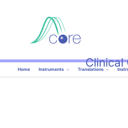
Skip
to
content
Clinica
Home
Instruments
Translations
Inst