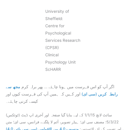
University of
Sheffield:
Centre for
Psychological
Services Research
(CPSR)
Clinical
Psychology Unit
ScHARR
اگر آپ کو اس فہرست میں ہونا چاہئے … پھر براہ کرم
مجھ سے
رابطہ کریں (سی ای)
اور کہیں کہ ہمیں آپ کی فہرست کیوں اور
کیسے کرنی چاہئے۔
سائٹ لانچ 1/1/15 کے لیے بنایا گیا صفحہ اور آخری اپ ڈیٹ (ٹوئکس)
5/3/22؛ مصنف سی ای؛ ہیڈر تصویر، آئم لا پلگنے، فرانس، سی ای؛ متن
اور تصویر کے لئے لائسنس:
منسوب 4.0 بین الاقوامی (سی سی بائی 4.0)
.