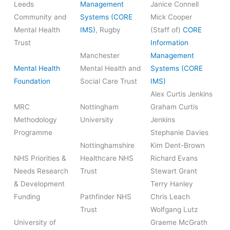
Leeds
Management
Janice Connell
Community and
Systems (CORE
Mick Cooper
Mental Health
IMS)
, Rugby
(Staff of)
CORE
Trust
Information
Manchester
Management
Mental Health
Mental Health and
Systems (CORE
Foundation
Social Care Trust
IMS)
Alex Curtis Jenkins
MRC
Nottingham
Graham Curtis
Methodology
University
Jenkins
Programme
Stephanie Davies
Nottinghamshire
Kim Dent-Brown
NHS Priorities &
Healthcare NHS
Richard Evans
Needs Research
Trust
Stewart Grant
& Development
Terry Hanley
Funding
Pathfinder NHS
Chris Leach
Trust
Wolfgang Lutz
University of
Graeme McGrath