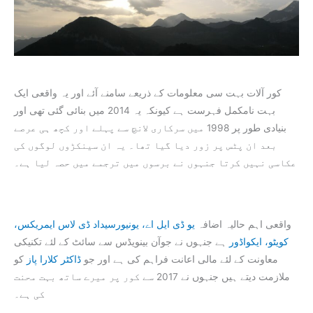
کور آلات بہت سی معلومات کے ذریعے سامنے آئے اور یہ واقعی ایک
بہت نامکمل فہرست ہے کیونکہ یہ 2014 میں بنائی گئی تھی اور
بنیادی طور پر 1998 میں سرکاری لانچ سے پہلے اور کچھ ہی عرصے
بعد ان پٹس پر زور دیا گیا تھا۔ یہ ان سینکڑوں لوگوں کی
عکاسی نہیں کرتا جنہوں نے برسوں میں ترجمے میں حصہ لیا ہے۔
واقعی اہم حالیہ اضافہ
یو ڈی ایل اے، یونیورسیداد ڈی لاس ایمریکس،
کویٹو، ایکواڈور
ہے جنہوں نے جوآن بینویڈس سے سائٹ کے لئے تکنیکی
معاونت کے لئے مالی اعانت فراہم کی ہے اور جو
ڈاکٹر کلارا پاز
کو
ملازمت دیتے ہیں جنہوں نے 2017 سے کور پر میرے ساتھ بہت محنت
کی ہے۔